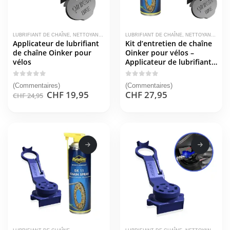
LUBRIFIANT DE CHAÎNE
,
NETTOYANT POUR VÉLOS
LUBRIFIANT DE CHAÎNE
,
PRODUITS D'ENTRETIEN AUTOMOBILE
,
NETTOYANT POUR VÉLOS
Applicateur de lubrifiant
Kit d’entretien de chaîne
de chaîne Oinker pour
Oinker pour vélos –
vélos
Applicateur de lubrifiant
+ Spray chaîne Putoline
DX11
0
sur 5
0
sur 5
(Commentaires)
(Commentaires)
Le
Le
CHF
19,95
CHF
27,95
CHF
24,95
prix
prix
initial
actuel
était :
est :
CHF 24,95.
CHF 19,95.
Ce
Ce