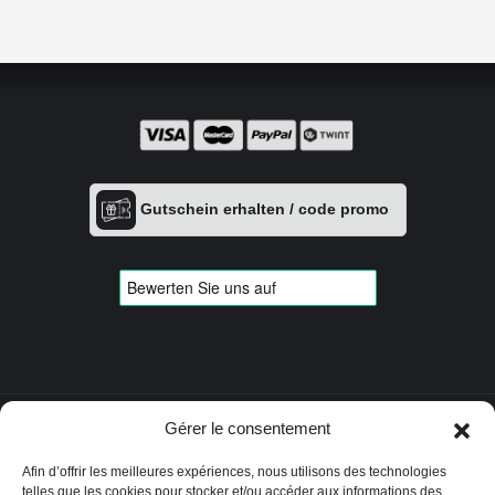
Gutschein erhalten / code promo
Gérer le consentement
Datenschutzerklärung
|
AGB
|
Zahlungsmöglichkeiten
|
Versand &
Rückgabe
|
Impressum
Afin d’offrir les meilleures expériences, nous utilisons des technologies
telles que les cookies pour stocker et/ou accéder aux informations des
Webzik | Web Design
|
Vulcanet - Li
|
Vulcanet - Expert
|