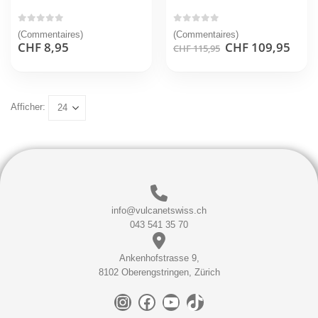
0
sur 5
0
sur 5
(Commentaires)
(Commentaires)
Le
Le
CHF
8,95
CHF
109,95
CHF
115,95
prix
prix
initial
actu
était :
est :
CHF 115,95.
CHF 
Afficher:
info@vulcanetswiss.ch
043 541 35 70
Ankenhofstrasse 9,
8102 Oberengstringen, Zürich
Instagram
Facebook
YouTube
TikTok