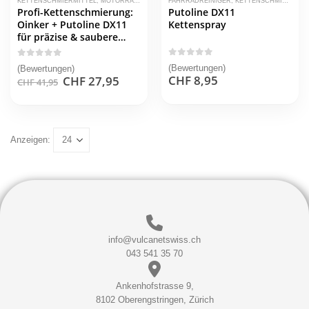
KETTENSCHMIERMITTEL
,
MOTORRADPFLEGE
FAHRRADREINIGER
,
KETTENSCHMIERMITTEL
Produkt
Profi-Kettenschmierung:
Putoline DX11
weist
Oinker + Putoline DX11
Kettenspray
mehrere
für präzise & saubere
Varianten
Anwendung
auf.
0
out of 5
0
out of 5
(Bewertungen)
(Bewertungen)
Die
CHF
8,95
Ursprünglicher
Aktueller
CHF
27,95
CHF
41,95
Optionen
Preis
Preis
war:
ist:
können
CHF 41,95
CHF 27,95.
auf
der
Anzeigen:
Produktseite
gewählt
werden
info@vulcanetswiss.ch
043 541 35 70
Ankenhofstrasse 9,
8102 Oberengstringen, Zürich