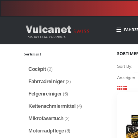
 75
FAHRZ
SORTIME
Sortiment
Sort By:
Cockpit
(2)
Anzeigen:
Fahrradreiniger
(3)
Felgenreiniger
(6)
Kettenschmiermittel
(4)
Mikrofasertuch
(2)
Motorradpflege
(8)