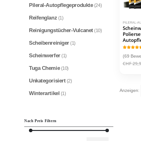
Pileral-Autopflegeprodukte
(24)
Reifenglanz
(1)
PILERAL-
Scheinw
Reinigungstücher-Vulcanet
(10)
Poliers
Autopfl
Scheibenreiniger
(1)
4.80
ou
Scheinwerfer
(1)
(69 Bewe
CHF
29,
Tuga Chemie
(10)
Unkategorisiert
(2)
Anzeigen:
Winterartikel
(1)
Nach Preis Filtern