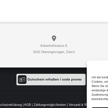
Ankenhofstrasse 9,
8102 Oberengstringen, Zürich
Um die best
Gutschein erhalten / code promo
Cookies, um
Wenn Sie di
eindeutige I
Zustimmung 
beeinträchti
schutzerklärung
|
AGB
|
Zahlungsmöglichkeiten
|
Versand & Rückgabe
|
Imp