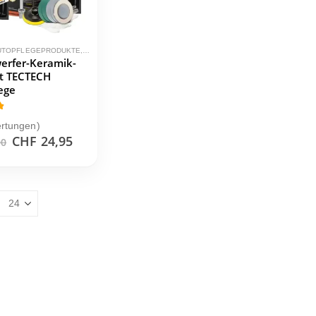
AUTOPFLEGEPRODUKTE
,
SCHEINWERFER
erfer-Keramik-
et TECTECH
ege
t of 5
rtungen)
Ursprünglicher
Aktueller
CHF
24,95
90
Preis
Preis
war:
ist:
CHF 29,90
CHF 24,95.