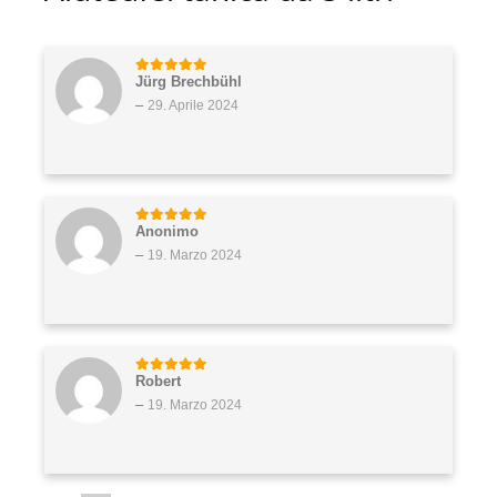
Jürg Brechbühl
5
di 5
–
29. Aprile 2024
Anonimo
5
di 5
–
19. Marzo 2024
Robert
5
di 5
–
19. Marzo 2024