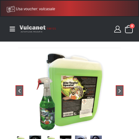
Usa voucher: vulcasale
0