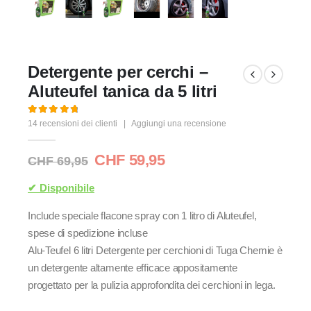
Detergente per cerchi –
Aluteufel tanica da 5 litri
4.93
Di 5
14
recensioni dei clienti
|
Aggiungi una recensione
Il
Il
CHF
59,95
CHF
69,95
prezzo
prezzo
originale
attuale
✔ Disponibile
era:
è:
Include speciale flacone spray con 1 litro di Aluteufel,
CHF 69,95.
CHF 59,95.
spese di spedizione incluse
Alu-Teufel 6 litri Detergente per cerchioni di Tuga Chemie è
un detergente altamente efficace appositamente
progettato per la pulizia approfondita dei cerchioni in lega.