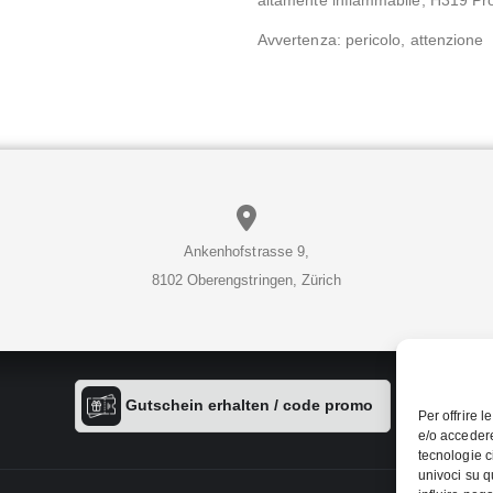
Avvertenza: pericolo, attenzione
Ankenhofstrasse 9,
8102 Oberengstringen, Zürich
Gutschein erhalten / code promo
Per offrire 
e/o accedere
tecnologie c
univoci su q