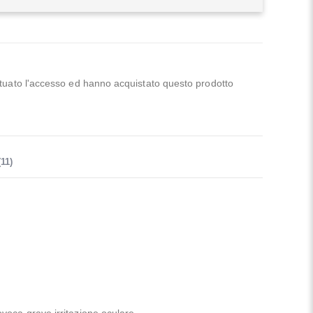
ttuato l'accesso ed hanno acquistato questo prodotto
.
11)
voca grave irritazione oculare