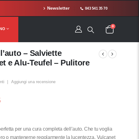
Newsletter
043 541 35 70
0
ANO
l’auto – Salviette
t e Alu-Teufel – Pulitore
nti
|
Aggiungi una recensione
Il
5
prezzo
attuale
è:
.
CHF 53,95.
rfetta per una cura completa dell’auto. Che tu voglia
zero o mantenerne regolarmente la lucentezza, Vulcanet