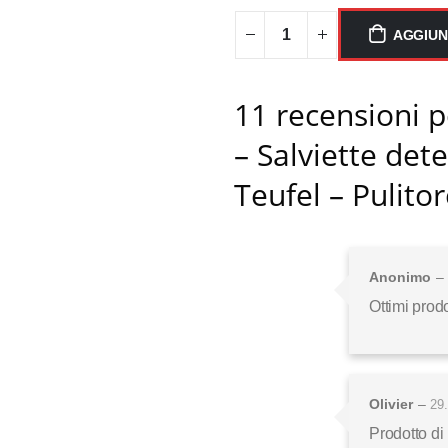
AGGIUN
11 recensioni 
– Salviette det
Teufel – Pulito
Anonimo
–
Ottimi prodo
Olivier
–
29.
Prodotto di