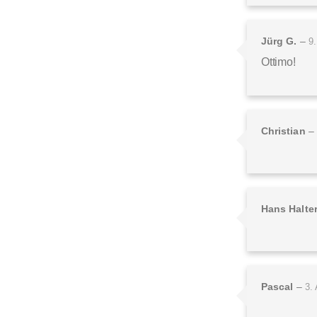
Jürg G.
–
9
Ottimo!
Christian
–
Hans Halte
Pascal
–
3.