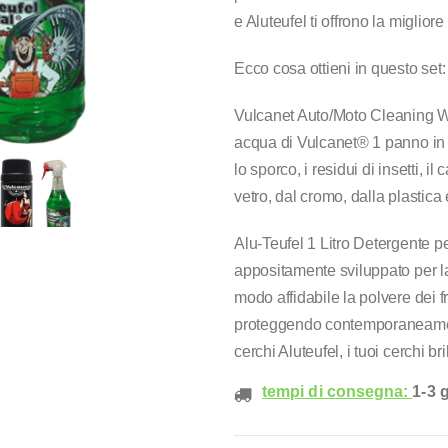
e Aluteufel ti offrono la miglior
Ecco cosa ottieni in questo set:
Vulcanet Auto/Moto Cleaning Wi
acqua di Vulcanet® 1 panno in 
lo sporco, i residui di insetti, i
vetro, dal cromo, dalla plastica 
Alu-Teufel 1 Litro Detergente pe
appositamente sviluppato per la
modo affidabile la polvere dei f
proteggendo contemporaneamente
cerchi Aluteufel, i tuoi cerchi b
tempi di consegna:
1-3 