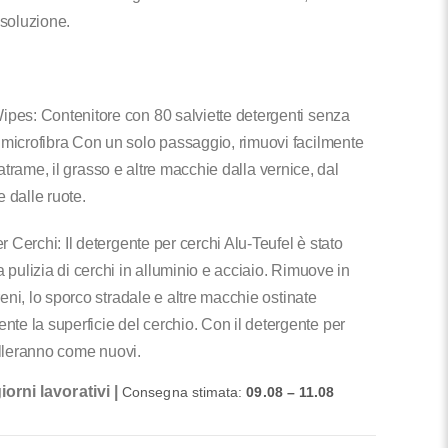
e soluzione.
pes: Contenitore con 80 salviette detergenti senza
microfibra Con un solo passaggio, rimuovi facilmente
l catrame, il grasso e altre macchie dalla vernice, dal
e dalle ruote.
r Cerchi: Il detergente per cerchi Alu-Teufel è stato
 pulizia di cerchi in alluminio e acciaio. Rimuove in
reni, lo sporco stradale e altre macchie ostinate
 la superficie del cerchio. Con il detergente per
rilleranno come nuovi.
giorni lavorativi
|
Consegna stimata:
09.08 – 11.08