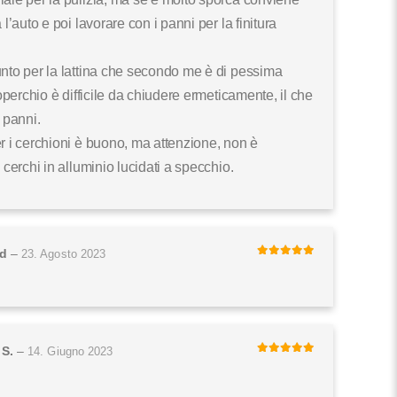
 l’auto e poi lavorare con i panni per la finitura
nto per la lattina che secondo me è di pessima
coperchio è difficile da chiudere ermeticamente, il che
 panni.
r i cerchioni è buono, ma attenzione, non è
 cerchi in alluminio lucidati a specchio.
d
–
23. Agosto 2023
5
di 5
 S.
–
14. Giugno 2023
5
di 5