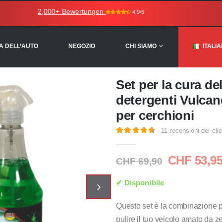
2,000+ Bewertungen
4.9/5
A DELL’AUTO
NEGOZIO
CHI SIAMO
ITALI
Set per la cura del
detergenti Vulcane
per cerchioni
11
recensioni dei clie
4.73
Di 5
Il
CHF
53,9
CHF
69,90
prezzo
originale
✔ Disponibile
era:
CHF 69,90
Questo set è la combinazione pe
pulire il tuo veicolo amato da 