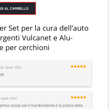
GI AL CARRELLO
per
Set per la cura dell’auto
ergenti Vulcanet e Alu-
re per cerchioni
29. Aprile 2024
5
di 5
tti
 Aprile 2024
5
di 5
 prima classe per il mantenimento e la pulizia della