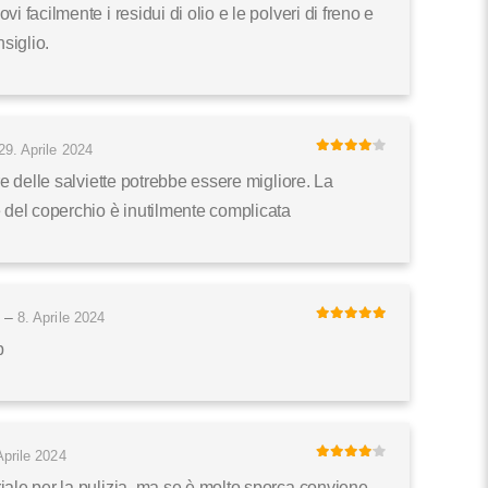
i facilmente i residui di olio e le polveri di freno e
nsiglio.
29. Aprile 2024
4
di 5
re delle salviette potrebbe essere migliore. La
 del coperchio è inutilmente complicata
–
8. Aprile 2024
5
di 5
p
Aprile 2024
4
di 5
ale per la pulizia, ma se è molto sporca conviene