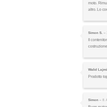
moto. Rimuov
altro. Lo co
Simon S.
–
Il contenito
costruzione
Walid Lajmi
Prodotto to
Simon
–
8. 
Buon materi