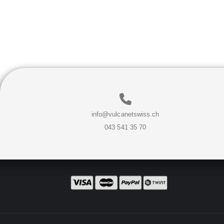
info@vulcanetswiss.ch
043 541 35 70