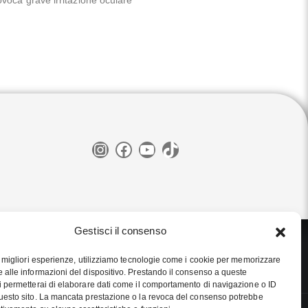
Instagram
Facebook
YouTube
TikTok
Gestisci il consenso
le migliori esperienze, utilizziamo tecnologie come i cookie per memorizzare
 alle informazioni del dispositivo. Prestando il consenso a queste
i permetterai di elaborare dati come il comportamento di navigazione o ID
uesto sito. La mancata prestazione o la revoca del consenso potrebbe