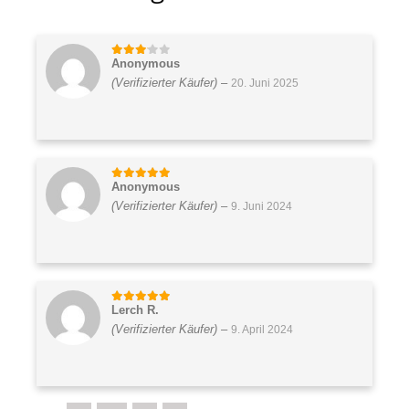
Anonymous
3
von 5
(Verifizierter Käufer)
–
20. Juni 2025
Anonymous
5
von 5
(Verifizierter Käufer)
–
9. Juni 2024
Lerch R.
5
von 5
(Verifizierter Käufer)
–
9. April 2024