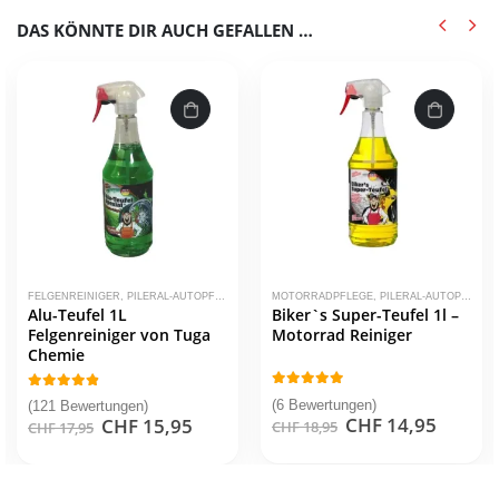
DAS KÖNNTE DIR AUCH GEFALLEN …
FELGENREINIGER
,
REINIGUNGSTÜCHER-VULCANET
,
PILERAL-AUTOPFLEGEPRODUKTE
MOTORRADPFLEGE
,
TUGA CHEMIE
,
PILERAL-AUTOPFLEGEPRODUKTE
Alu-Teufel 1L
Biker`s Super-Teufel 1l –
Felgenreiniger von Tuga
Motorrad Reiniger
Chemie
4.83
out of 5
4.75
out of 5
(6 Bewertungen)
(121 Bewertungen)
ller
Ursprünglicher
Aktuel
CHF
14,95
Ursprünglicher
Aktueller
CHF
15,95
CHF
18,95
CHF
17,95
Preis
Preis
Preis
Preis
war:
ist:
war:
ist:
1,95.
CHF 18,95
CHF 14
CHF 17,95
CHF 15,95.