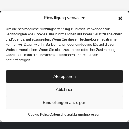
Einwilligung verwalten
Um die bestmögliche Nutzungserfahrung zu bieten, verwenden wir
Technologien wie Cookies, um Informationen auf Ihrem Gerät zu speichern
und/oder darauf zuzugreifen. Wenn Sie diesen Technologien zustimmen,
können wir Daten wie Ihr Surfverhalten oder eindeutige IDs auf dieser
Gutschein erhalten / code promo
Website verarbeiten. Wenn Sie nicht zustimmen oder Ihre Zustimmung
widerrufen, kann dies bestimmte Funktionen und Merkmale
beeinträchtigen.
Akzeptieren
Ablehnen
Einstellungen anzeigen
Datenschutzerklärung
|
AGB
|
Zahlungsmöglichkeiten
|
Versand &
IN DEN WARENKORB
Cookie Policy
Datenschutzerklärung
Impressum
Rückgabe
|
Impressum
Webzik | Web Design
|
Vulcanet - Li
|
Vulcanet - Expert
|
Autopflegeprodukte - Swiss
|
Pileral - Autopflege Shop
|
Vulcanet