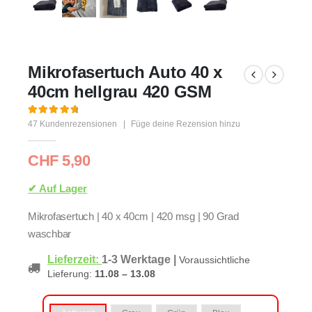
Mikrofasertuch Auto 40 x
40cm hellgrau 420 GSM
4.85
out of 5
47
Kundenrezensionen
|
Füge deine Rezension hinzu
CHF
5,90
✔ Auf Lager
Mikrofasertuch | 40 x 40cm | 420 msg |
90 Grad
waschbar
Lieferzeit:
1-3 Werktage
|
Voraussichtliche
Lieferung:
11.08 – 13.08