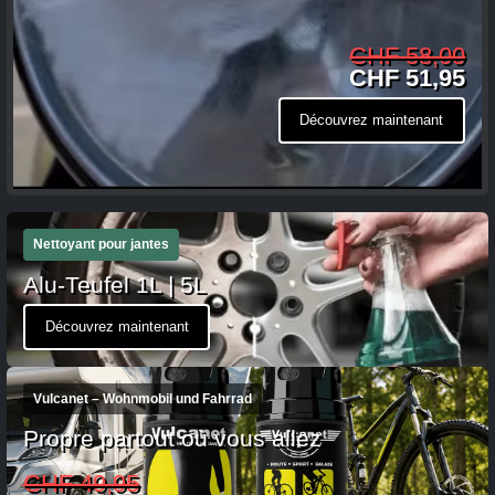
CHF 58,00
CHF 51,95
Découvrez maintenant
Nettoyant pour jantes
Alu-Teufel 1L | 5L
Découvrez maintenant
Vulcanet – Wohnmobil und Fahrrad
Propre partout où vous allez
CHF 49,95