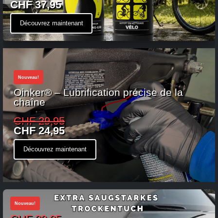
CHF 37,95
Découvrez maintenant
Nouveau!
Oinker® – Lubrification précise de la
chaîne
CHF 29,95
CHF 24,95
Découvrez maintenant
Nouveau!