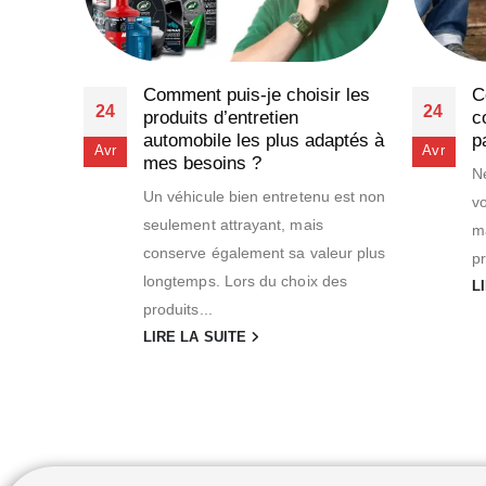
ettoyer
Comment puis-je choisir les
C
24
24
outchouc
produits d’entretien
c
r une
automobile les plus adaptés à
p
Avr
Avr
mes besoins ?
Ne
chouc
Un véhicule bien entretenu est non
vo
ur les
seulement attrayant, mais
ma
obustes,
conserve également sa valeur plus
pr
longtemps. Lors du choix des
L
produits...
LIRE LA SUITE