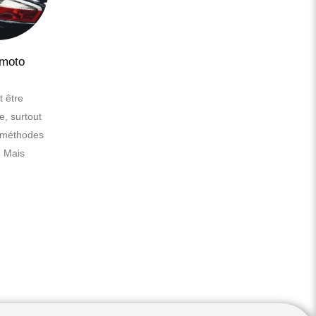
 moto
Trucs et astuces pour un
24
24
nettoyage efficace des jantes
Pourquoi est-il important de
t être
Avr
Avr
nettoyer les jantes ?
e, surtout
s méthodes
Les jantes d'une voiture ne sont
. Mais
pas seulement un point esthétique,
mais...
LIRE LA SUITE