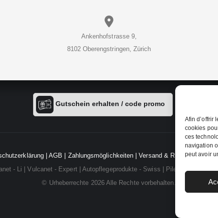
Ankenhofstrasse 9,
8102 Oberengstringen, Zürich
Gutschein erhalten / code promo
Afin d’offri
cookies pour
ces technolo
navigation o
peut avoir un
schutzerklärung
|
AGB
|
Zahlungsmöglichkeiten
|
Versand & Rückgabe
|
Imp
net - Li
|
Vulcanet - Expert
|
Autopflegeprodukte - Swiss
|
Pileral - Autopfle
Ac
© Urheberrechte 2026 Alle Rechte vorbehalten.