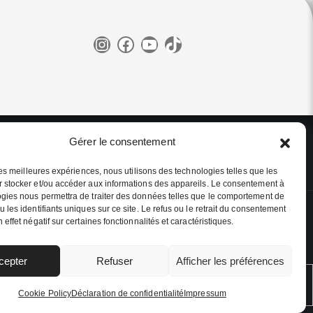
Instagram
Facebook
YouTube
TikTok
Gérer le consentement
r les meilleures expériences, nous utilisons des technologies telles que les
 stocker et/ou accéder aux informations des appareils. Le consentement à
gies nous permettra de traiter des données telles que le comportement de
u les identifiants uniques sur ce site. Le refus ou le retrait du consentement
 effet négatif sur certaines fonctionnalités et caractéristiques.
ressum
ge Shop
|
Vulcanet Österreich
cepter
Refuser
Afficher les préférences
Cookie Policy
Déclaration de confidentialité
Impressum