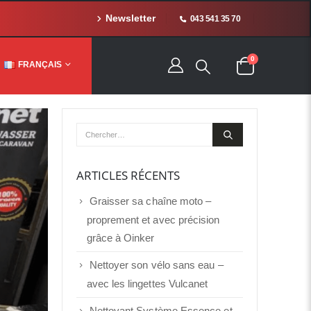
Newsletter
043 541 35 70
0
FRANÇAIS
ARTICLES RÉCENTS
Graisser sa chaîne moto –
proprement et avec précision
grâce à Oinker
Nettoyer son vélo sans eau –
avec les lingettes Vulcanet
Nettoyant Système Essence et