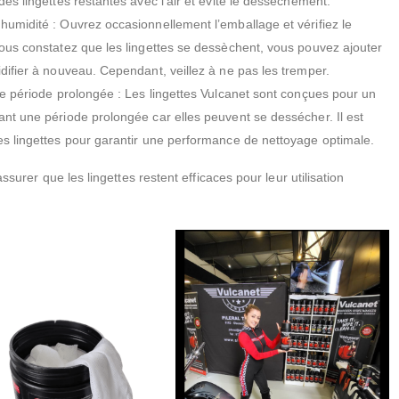
des lingettes restantes avec l’air et évite le dessèchement.
humidité : Ouvrez occasionnellement l’emballage et vérifiez le
vous constatez que les lingettes se dessèchent, vous pouvez ajouter
difier à nouveau. Cependant, veillez à ne pas les tremper.
une période prolongée : Les lingettes Vulcanet sont conçues pour un
ant une période prolongée car elles peuvent se dessécher. Il est
es lingettes pour garantir une performance de nettoyage optimale.
urer que les lingettes restent efficaces pour leur utilisation