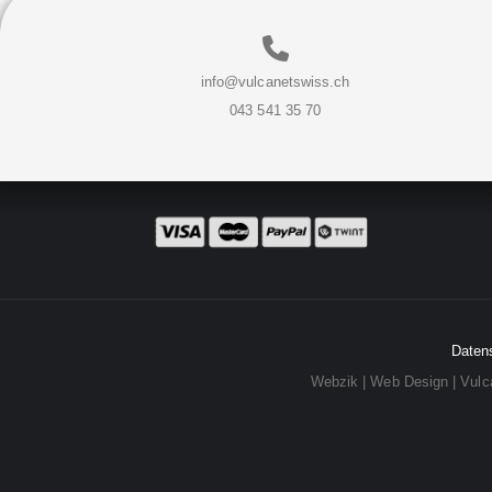
info@vulcanetswiss.ch
043 541 35 70
Daten
Webzik | Web Design
|
Vulca