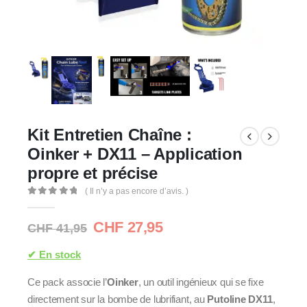
Kit Entretien Chaîne :
Oinker + DX11 – Application
propre et précise
( Il n’y a pas encore d’avis. )
0
Sur 5
Le
Le
CHF
27,95
CHF
41,95
prix
prix
initial
actuel
✔ En stock
était :
est :
Ce pack associe l’
Oinker
, un outil ingénieux qui se fixe
CHF 41,95.
CHF 27,95.
directement sur la bombe de lubrifiant, au
Putoline DX11
,