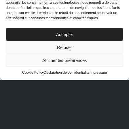
appareils. Le consentement à ces technologies nous permettra de traiter
des données telles que le comportement de navigation ou les identifiants
uniques sur ce site. Le refus ou le retrait du consentement peut avoir un
effet négatif sur certaines fonctionnalités et caractéristiques.
Accepter
Refuser
Gutschein erhalten / code promo
Le
Le
CHF
16,95
CHF
18,95
Afficher les préférences
prix
prix
initial
actuel
AJOUTER AU PANIER
Cookie Policy
Déclaration de confidentialité
Impressum
était :
est :
CHF 18,95.
CHF 16,95.
Datenschutzerklärung
|
AGB
|
Zahlungsmöglichkeiten
|
Versand &
Rückgabe
|
Impressum
Webzik | Web Design
|
Vulcanet - Li
|
Vulcanet - Expert
|
Autopflegeprodukte - Swiss
|
Pileral - Autopflege Shop
|
Vulcanet