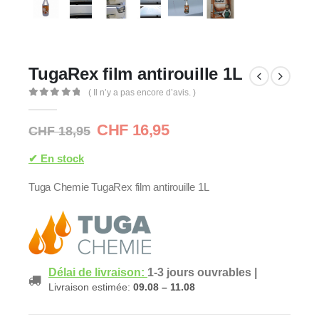
TugaRex film antirouille 1L
( Il n’y a pas encore d’avis. )
0
Sur 5
Le
Le
CHF
16,95
CHF
18,95
prix
prix
initial
actuel
✔ En stock
était :
est :
Tuga Chemie TugaRex film antirouille 1L
CHF 18,95.
CHF 16,95.
Délai de livraison:
1-3 jours ouvrables
|
Livraison estimée:
09.08 – 11.08