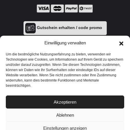
Gutschein erhalten / code promo
Einwilligung verwalten
Um die bestmögliche Nutzungserfahrung zu bieten, verwenden wir
Technologien wie Cookies, um Informationen auf Ihrem Gerät zu speichern
und/oder darauf zuzugreifen. Wenn Sie diesen Technologien zustimmen,
können wir Daten wie Ihr Surfverhalten oder eindeutige IDs auf dieser
Website verarbeiten. Wenn Sie nicht zustimmen oder Ihre Zustimmung
widerrufen, kann dies bestimmte Funktionen und Merkmale
beeinträchtigen.
Datenschutzerklärung
|
AGB
|
Zahlungsmöglichkeiten
|
Versand &
Rückgabe
|
Impressum
Akzeptieren
Webzik | Web Design
|
Vulcanet - Li
|
Vulcanet - Expert
|
Autopflegeprodukte - Swiss
|
Pileral - Autopflege Shop
|
Vulcanet
Österreich
Ablehnen
© Urheberrechte 2026 Alle Rechte vorbehalten.
Einstellungen anzeigen