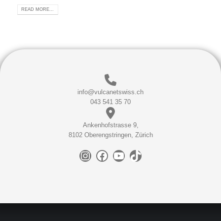
READ MORE...
info@vulcanetswiss.ch
043 541 35 70
Ankenhofstrasse 9,
8102 Oberengstringen, Zürich
Instagram
Facebook
YouTube
TikTok