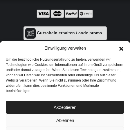
Gutschein erhalten / code promo
Einwilligung verwalten
Um die bestmögliche Nutzungserfahrung zu bieten, verwenden wir
Technologien wie Cookies, um Informationen auf Ihrem Gerät zu speichern
und/oder darauf zuzugreifen. Wenn Sie diesen Technologien zustimmen,
können wir Daten wie Ihr Surfverhalten oder eindeutige IDs auf dieser
Website verarbeiten. Wenn Sie nicht zustimmen oder Ihre Zustimmung
widerrufen, kann dies bestimmte Funktionen und Merkmale
beeinträchtigen.
Datenschutzerklärung
|
AGB
|
Zahlungsmöglichkeiten
|
Versand &
Rückgabe
|
Impressum
Akzeptieren
Webzik | Web Design
|
Vulcanet - Li
|
Vulcanet - Expert
|
Autopflegeprodukte - Swiss
|
Pileral - Autopflege Shop
|
Vulcanet
Österreich
Ablehnen
© Urheberrechte 2026 Alle Rechte vorbehalten.