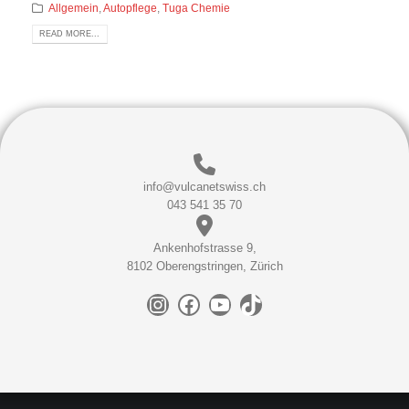
Allgemein
,
Autopflege
,
Tuga Chemie
READ MORE...
info@vulcanetswiss.ch
043 541 35 70
Ankenhofstrasse 9,
8102 Oberengstringen, Zürich
Instagram
Facebook
YouTube
TikTok