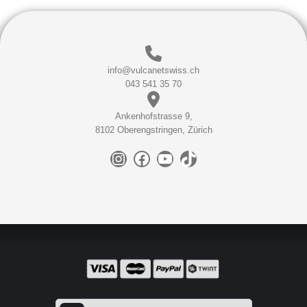
info@vulcanetswiss.ch
043 541 35 70
Ankenhofstrasse 9,
8102 Oberengstringen, Zürich
Instagram
Facebook
YouTube
TikTok